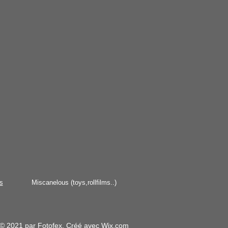
s
Miscanelous (toys,rollfilms
..)
© 2021 par Fotofex. Créé avec
Wix.com