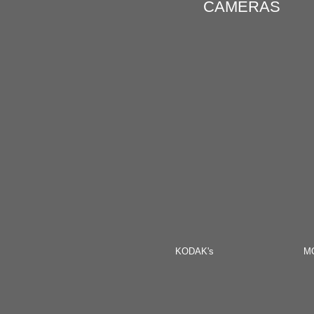
CAMERAS
KODA
K's
M