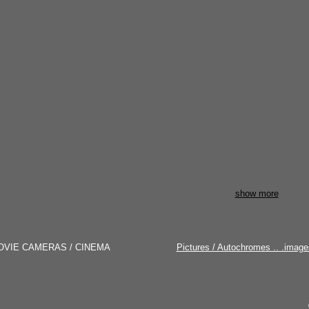
show more
OVIE CAMERAS / CINEMA
Pictures / Autochromes .. .image